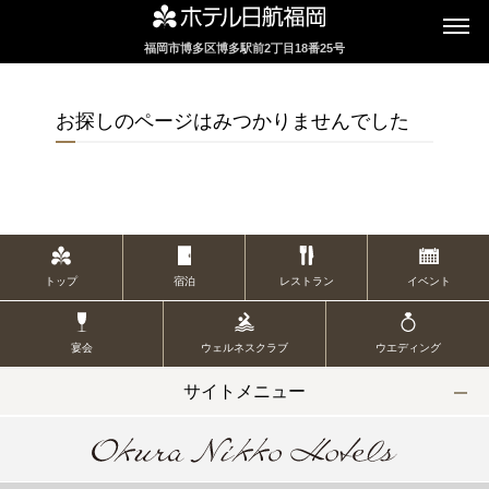
福岡市博多区博多駅前2丁目18番25号
インターネットにてレストランのお席の
ご予約を承っております
お探しのページはみつかりませんでした
2F カフェレストラン
セリーナ
トップ
宿泊
レストラン
イベント
お席のご予約
宴会
ウェルネスクラブ
ウエディング
TEL 092-482-1161
サイトメニュー
2F テーマレストラン