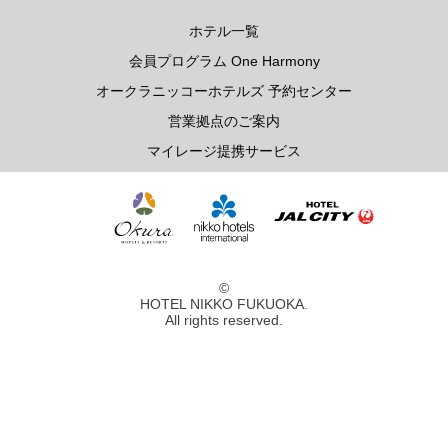
レ・セレブリテ
ホテル一覧
会員プログラム One Harmony
お席のご予約
オークラニッコーホテルズ 予約センター
営業拠点のご案内
TEL 092-482-1163
マイレージ提携サービス
2F 中国料理
鴻臚
©
HOTEL NIKKO FUKUOKA.
All rights reserved.
お席のご予約
TEL 092-482-1164