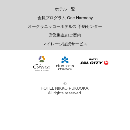
レ・セレブリテ
ホテル一覧
会員プログラム One Harmony
お席のご予約
オークラニッコーホテルズ 予約センター
営業拠点のご案内
TEL 092-482-1163
マイレージ提携サービス
2F 中国料理
鴻臚
©
HOTEL NIKKO FUKUOKA.
All rights reserved.
お席のご予約
TEL 092-482-1164