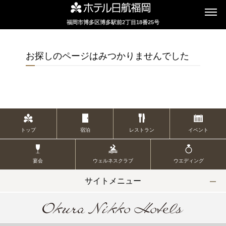
福岡市博多区博多駅前2丁目18番25号
インターネットにてレストランのお席の
ご予約を承っております
お探しのページはみつかりませんでした
2F カフェレストラン
セリーナ
トップ
宿泊
レストラン
イベント
お席のご予約
宴会
ウェルネスクラブ
ウエディング
TEL 092-482-1161
サイトメニュー
2F テーマレストラン