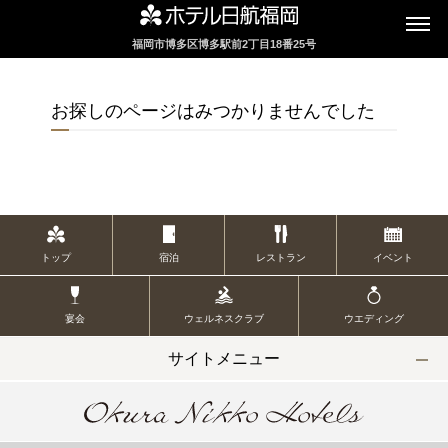
福岡市博多区博多駅前2丁目18番25号
インターネットにてレストランのお席の
ご予約を承っております
お探しのページはみつかりませんでした
2F カフェレストラン
セリーナ
トップ
宿泊
レストラン
イベント
お席のご予約
宴会
ウェルネスクラブ
ウエディング
TEL 092-482-1161
サイトメニュー
2F テーマレストラン