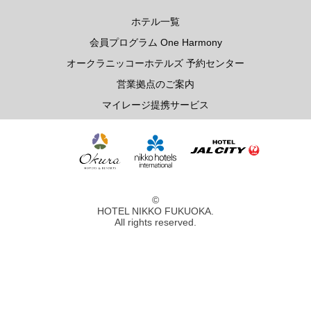
レ・セレブリテ
ホテル一覧
会員プログラム One Harmony
お席のご予約
オークラニッコーホテルズ 予約センター
営業拠点のご案内
TEL 092-482-1163
マイレージ提携サービス
2F 中国料理
鴻臚
©
HOTEL NIKKO FUKUOKA.
All rights reserved.
お席のご予約
TEL 092-482-1164