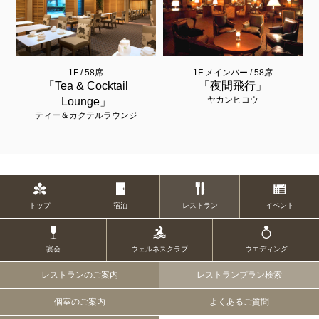
1F / 58席
1F メインバー / 58席
「Tea & Cocktail
「夜間飛行」
ヤカンヒコウ
Lounge」
ティー＆カクテルラウンジ
トップ
宿泊
レストラン
イベント
宴会
ウェルネスクラブ
ウエディング
レストランのご案内
レストランプラン検索
個室のご案内
よくあるご質問