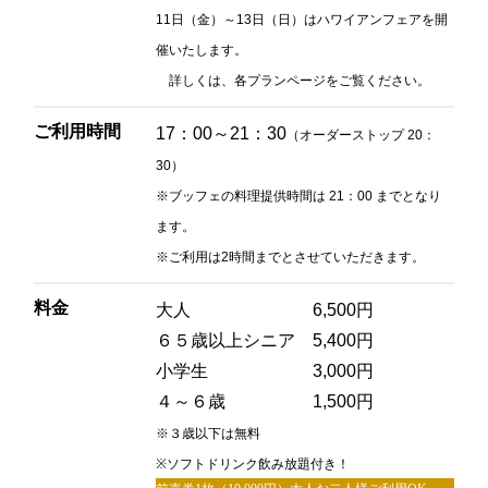
11日（金）～13日（日）はハワイアンフェアを開
2F 鉄板焼
催いたします。
銀杏
詳しくは、各プランページをご覧ください。
ご利用時間
17：00～21：30
お席のご予約
（オーダーストップ 20：
30）
TEL 092-482-1166
※ブッフェの料理提供時間は 21：00 までとなり
ます。
※ご利用は2時間までとさせていただきます。
2F 日本料理
料金
大人 6,500円
弁慶
６５歳以上シニア 5,400円
小学生 3,000円
４～６歳 1,500円
お席のご予約
※３歳以下は無料
TEL 092-482-1165
※ソフトドリンク飲み放題付き！