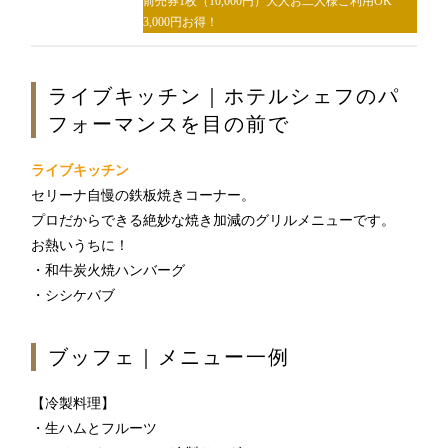
前売券1枚（10,000円）大人お二人様ご利用OK
3,000円お得！
1F
ライブキッチン｜ホテルシェフのパ
ティー＆カクテルラウンジ
フォーマンスを目の前で
ライブキッチン
お席のご予約
セリーナ自慢の鉄板焼きコーナー。
TEL 092-482-1167
プロだからできる絶妙な焼き加減のグリルメニューです。
お熱いうちに！
・和牛炭火焼ハンバーグ
・シシケバブ
1F メインバー
夜間飛行
ブッフェ｜メニュー一例
【冷製料理】
お席のご予約
・生ハムとフルーツ