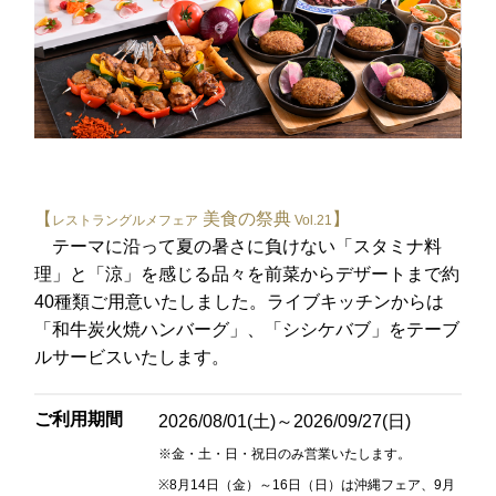
レ・セレブリテ
お席のご予約
TEL 092-482-1163
【
美食の祭典
】
レストラングルメフェア
Vol.21
テーマに沿って夏の暑さに負けない「スタミナ料
2F 中国料理
理」と「涼」を感じる品々を前菜からデザートまで約
鴻臚
40種類ご用意いたしました。ライブキッチンからは
「和牛炭火焼ハンバーグ」、「シシケバブ」をテーブ
ルサービスいたします。
お席のご予約
TEL 092-482-1164
ご利用期間
2026/08/01(土)～2026/09/27(日)
※金・土・日・祝日のみ営業いたします。
※8月14日（金）～16日（日）は沖縄フェア、9月