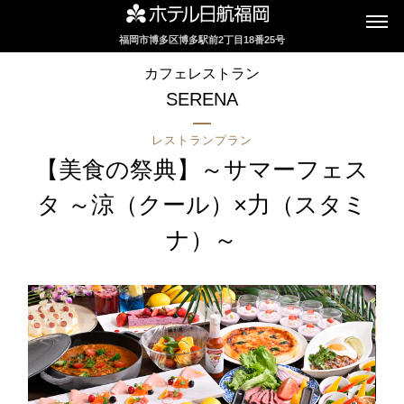
福岡市博多区博多駅前2丁目18番25号
インターネットにてレストランのお席の
カフェレストラン
ご予約を承っております
SERENA
レストランプラン
2F カフェレストラン
【美食の祭典】～サマーフェス
セリーナ
タ ～涼（クール）×力（スタミ
ナ）～
お席のご予約
TEL 092-482-1161
2F テーマレストラン