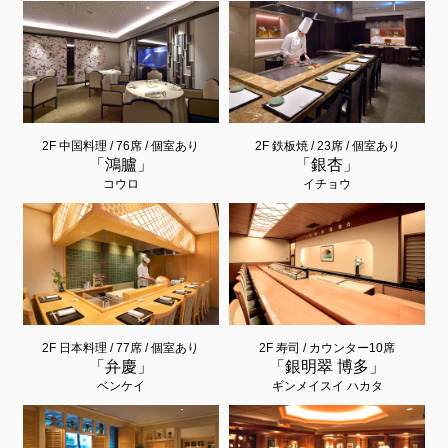
2F 中国料理 / 76席 / 個室あり
2F 鉄板焼 / 23席 / 個室あり
「鴻臚」
「銀杏」
コウロ
イチョウ
2F 日本料理 / 77席 / 個室あり
2F 寿司 / カウンター10席
「弁慶」
「銀明翠 博多」
ベンケイ
ギンメイスイ ハカタ