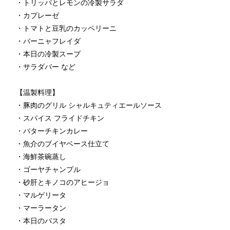
・トリッパとレモンの冷製サラダ
TEL 092-482-1168
・カプレーゼ
・トマトと豆乳のカッペリーニ
・バーニャフレイダ
以下のレストランをご利用の場合はお問合せフォームからご
・本日の冷製スープ
連絡頂けますようお願いします
・サラダバー など
【温製料理】
2F 寿司
・豚肉のグリル シャルキュティエールソース
銀明翠 博多
・スパイス フライドチキン
・バターチキンカレー
・魚介のブイヤベース仕立て
ご予約お問合せ
・海鮮茶碗蒸し
・ゴーヤチャンプル
TEL 092-482-1174
・砂肝とキノコのアヒージョ
・マルゲリータ
個室やレストランご利用で、ご不明な点がございましたらお
・マーラータン
気軽にご相談下さい。
・本日のパスタ