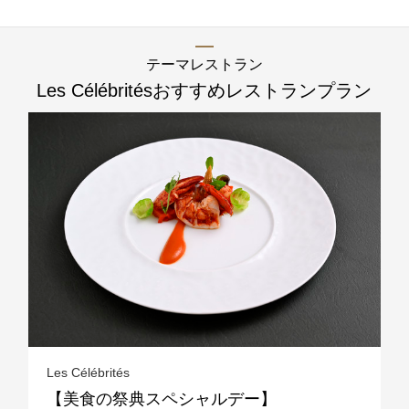
レストラン全般に関する
お問合せはこちら
テーマレストラン
Les Célébrités
おすすめレストランプラン
TEL 092-482-1111
Les Célébrités
【美食の祭典スペシャルデー】