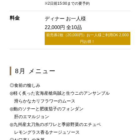
※2日前15:00までの要予約
2F 鉄板焼
銀杏
料金
ディナー お一人様
22,000円 全10品
前売券2枚（20,000円）お一人様ご利用OK 2,000
お席のご予約
円お得！
TEL 092-482-1166
8月 メニュー
2F 日本料理
◎食前の愉しみ
弁慶
◎軽く炙った玄海産槍烏賊と生ウニのアンサンブル
滑らかなカリフラワーのムース
◎鮑のソテーと肥後茄子のフォンダン
お席のご予約
肝のエマルジョン
◎九州産太刀魚のポワレと季節野菜のエチュベ
TEL 092-482-1165
レモングラス香るナージュソース
◎お口直しの氷菓