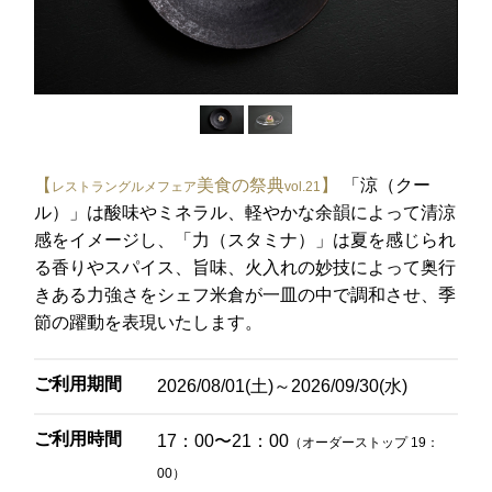
レ・セレブリテ
お席のご予約
TEL 092-482-1163
【
美食の祭典
】
「涼（クー
レストラングルメフェア
vol.21
ル）」は酸味やミネラル、軽やかな余韻によって清涼
感をイメージし、「力（スタミナ）」は夏を感じられ
2F 中国料理
る香りやスパイス、旨味、火入れの妙技によって奥行
鴻臚
きある力強さをシェフ米倉が一皿の中で調和させ、季
節の躍動を表現いたします。
お席のご予約
ご利用期間
2026/08/01(土)～2026/09/30(水)
TEL 092-482-1164
ご利用時間
17：00〜21：00
（オーダーストップ 19：
00）