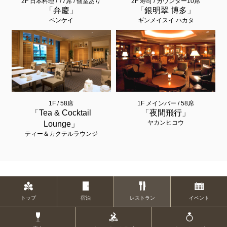
2F 日本料理 / 77席 / 個室あり
2F 寿司 / カウンター10席
「弁慶」
「銀明翠 博多」
ベンケイ
ギンメイスイ ハカタ
1F / 58席
1F メインバー / 58席
「Tea & Cocktail
「夜間飛行」
ヤカンヒコウ
Lounge」
ティー＆カクテルラウンジ
トップ
宿泊
レストラン
イベント