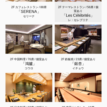
2F カフェレストラン / 88席
2F テーマレストラン / 56席 / 個
室あり
「SERENA」
「Les Célébrités」
セリーナ
レ・セレブリテ
2F 中国料理 / 76席 / 個室あり
2F 鉄板焼 / 23席 / 個室あり
「鴻臚」
「銀杏」
コウロ
イチョウ