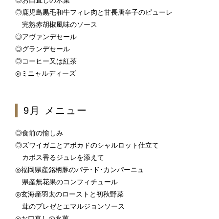
◎鹿児島黒毛和牛フィレ肉と甘長唐辛子のピューレ
完熟赤胡椒風味のソース
1F
◎アヴァンデセール
ティー＆カクテルラウンジ
◎グランデセール
◎コーヒー又は紅茶
◎ミニャルディーズ
お席のご予約
TEL 092-482-1167
9月 メニュー
◎食前の愉しみ
◎ズワイガニとアボカドのシャルロット仕立て
1F メインバー
カボス香るジュレを添えて
夜間飛行
◎福岡県産銘柄豚のパテ･ド･カンパーニュ
県産
無花果のコンフィチュール
◎玄海産羽太のローストと初秋野菜
お席のご予約
茸のブレゼとエマルジョンソース
◎お口直しの氷菓