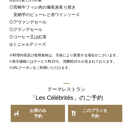
TEL 092-482-1168
◎宮崎牛フィレ肉の備長炭炙り焼き
安納芋のピューレと赤ワインソース
◎アヴァンデセール
以下のレストランをご利用の場合はお問合せフォームからご
◎グランデセール
連絡頂けますようお願いします
◎コーヒー又は紅茶
◎ミニャルディーズ
※料理内容及び使用食材は、天候により変更する場合がございます。
2F 寿司
※表示価格にはサービス料10％、消費税10％が含まれております。
銀明翠 博多
※JALクーポンをご利用いただけます。
ご予約お問合せ
テーマレストラン
「Les Célébrités」
のご予約
TEL 092-482-1174
お席のみ
このプランを
予約
予約
個室やレストランご利用で、ご不明な点がございましたらお
気軽にご相談下さい。