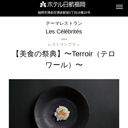
福岡市博多区博多駅前2丁目18番25号
インターネットにてレストランのお席の
テーマレストラン
ご予約を承っております
Les Célébrités
レストランプラン
2F カフェレストラン
【美食の祭典】〜Terroir（テロ
セリーナ
ワール）〜
お席のご予約
TEL 092-482-1161
2F テーマレストラン