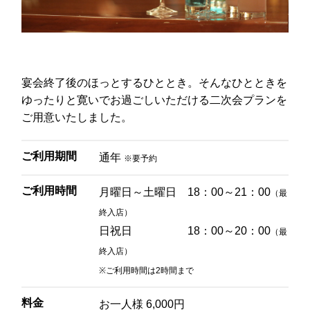
レ・セレブリテ
お席のご予約
宴会終了後のほっとするひととき。そんなひとときを
TEL 092-482-1163
ゆったりと寛いでお過ごしいただける二次会プランを
ご用意いたしました。
2F 中国料理
ご利用期間
通年
※要予約
鴻臚
ご利用時間
月曜日～土曜日 18：00～21：00
（最
終入店）
お席のご予約
日祝日 18：00～20：00
（最
終入店）
TEL 092-482-1164
※ご利用時間は2時間まで
料金
お一人様 6,000円