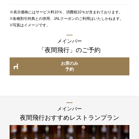
※表示価格にはサービス料10％、消費税10％が含まれております。
※各種割引特典との併用、JALクーポンのご利用はいたしかねます。
1F
※写真はイメージです。
ティー＆カクテルラウンジ
メインバー
「夜間飛行」
のご予約
お席のご予約
お席のみ
TEL 092-482-1167
予約
1F メインバー
夜間飛行
メインバー
夜間飛行
おすすめレストランプラン
お席のご予約