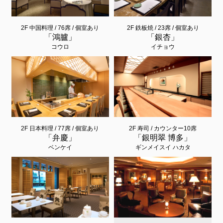
2F 中国料理 / 76席 / 個室あり
2F 鉄板焼 / 23席 / 個室あり
「鴻臚」
「銀杏」
コウロ
イチョウ
2F 日本料理 / 77席 / 個室あり
2F 寿司 / カウンター10席
「弁慶」
「銀明翠 博多」
ベンケイ
ギンメイスイ ハカタ