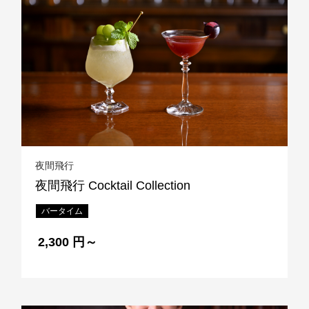
TEL 092-482-1168
以下のレストランをご利用の場合はお問合せフォームからご
連絡頂けますようお願いします
2F 寿司
銀明翠 博多
夜間飛行
夜間飛行 Cocktail Collection
ご予約お問合せ
バータイム
TEL 092-482-1174
2,300 円～
個室やレストランご利用で、ご不明な点がございましたらお
気軽にご相談下さい。