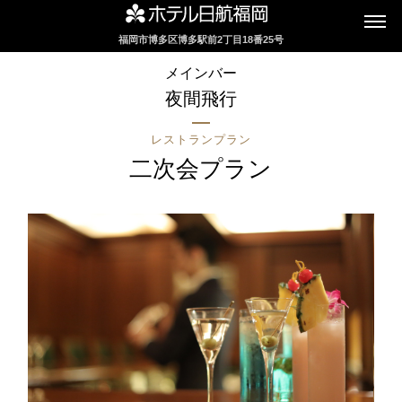
福岡市博多区博多駅前2丁目18番25号
インターネットにてレストランのお席の
メインバー
ご予約を承っております
夜間飛行
レストランプラン
2F カフェレストラン
二次会プラン
セリーナ
お席のご予約
TEL 092-482-1161
2F テーマレストラン