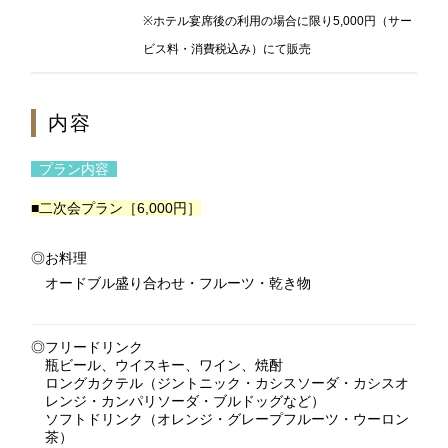
※ホテル宴席後の利用の場合に限り5,000円（サー
2F 鉄板焼
銀杏
ビス料・消費税込み）にて販売
内容
お席のご予約
プラン内容
TEL 092-482-1166
■二次会プラン［6,000円］
◎お料理
2F 日本料理
オードブル盛り合わせ・フルーツ・乾き物
弁慶
◎フリードリンク
瓶ビール、ウイスキー、ワイン、焼酎
お席のご予約
ロングカクテル（ジントニック・カシスソーダ・カシスオ
レンジ・カンパリソーダ・ブルドッグなど）
ソフトドリンク（オレンジ・グレープフルーツ・ウーロン
TEL 092-482-1165
茶）