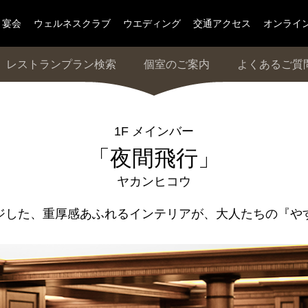
宴会
ウェルネスクラブ
ウエディング
交通アクセス
オンライ
レストランプラン検索
個室のご案内
よくあるご質
1F メインバー
「夜間飛行」
ヤカンヒコウ
ジした、重厚感あふれるインテリアが、大人たちの『や