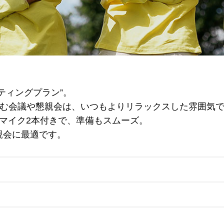
2F カフェレスト
セリーナ
ティングプラン”。
お席のご予約
臨む会議や懇親会は、いつもよりリラックスした雰囲気
マイク2本付きで、準備もスムーズ。
TEL 092-482-1161
親会に最適です。
2F テーマレスト
レ・セレブリ