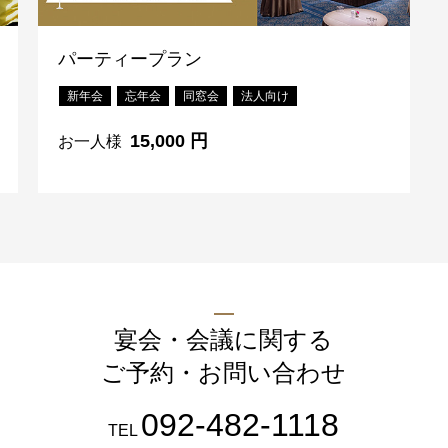
パーティープラン
新年会
忘年会
同窓会
法人向け
1F
ティー＆カクテル
15,000 円
お一人様
お席のご予約
TEL 092-482-1167
宴会・会議に関する
ご予約・お問い合わせ
092-482-1118
TEL