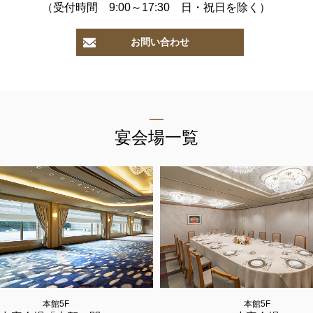
（受付時間 9:00～17:30 日・祝日を除く）
1F メインバー
夜間飛行
お問い合わせ
お席のご予約
宴会場一覧
TEL 092-482-1168
トランをご利用の場合はお問合せフォームからご連絡頂けますよう
本館5F
本館5F
2F 寿司