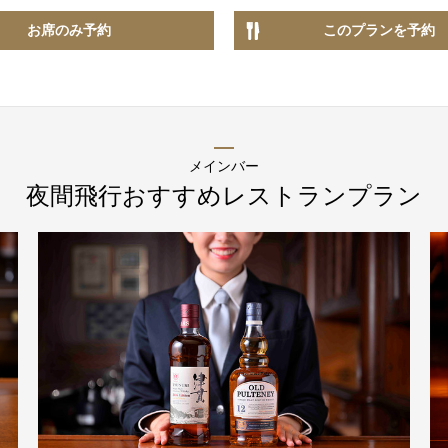
お席のみ
予約
このプランを
予約
TEL 092-482-1166
メインバー
夜間飛行
おすすめレストランプラン
2F 日本料理
弁慶
お席のご予約
TEL 092-482-1165