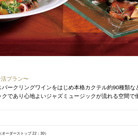
2F カフェレスト
セリーナ
お席のご予約
ー活プラン〜
TEL 092-482-1161
パークリングワインをはじめ本格カクテル約90種類な
ックであり心地よいジャズミュージックが流れる空間で
2F テーマレスト
（オーダーストップ 22：30）