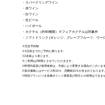
・スパークリングワイン
・赤ワイン
・白ワイン
・生ビール
・ハイボール
・カクテル（約90種類）※フェアカクテルは対象外
・ソフトドリンク (オレンジ、グレープフルーツ、ウーロ
※完全予約制
※2日前までのご予約に限ります。
※2名様より承ります。
※ご利用は2時間とさせていただきます。
※料理内容及び使用食材は、天候により変更する場合がございま
※表示価格にはサービス料10％、消費税10％が含まれております
※特別プランにつき各種ポイント積算及び割引との併用はできま