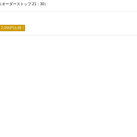
レ・セレブリ
（オーダーストップ 21：30）
2,000円お得！
お席のご予約
TEL 092-482-1163
2F 中国料理
鴻臚