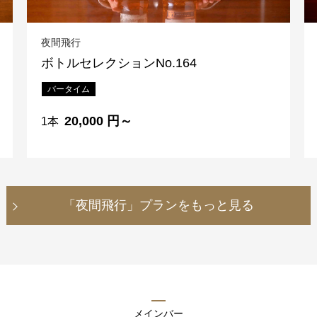
夜間飛行
ボトルセレクションNo.164
1F
バータイム
ティー＆カクテル
20,000 円～
1本
お席のご予約
「夜間飛行」
プランをもっと見る
TEL 092-482-1167
メインバー