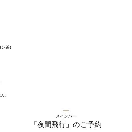
お席のご予約
TEL 092-482-1164
ン茶)
2F 鉄板焼
す。
銀杏
。
せん。
メインバー
「夜間飛行」
のご予約
お席のご予約