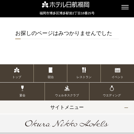
福岡市博多区博多駅前2丁目18番25号
インターネットにてレストランのお席の
ご予約を承っております
お探しのページはみつかりませんでした
2F カフェレストラン
セリーナ
トップ
宿泊
レストラン
イベント
お席のご予約
宴会
ウェルネスクラブ
ウエディング
TEL 092-482-1161
サイトメニュー
2F テーマレストラン