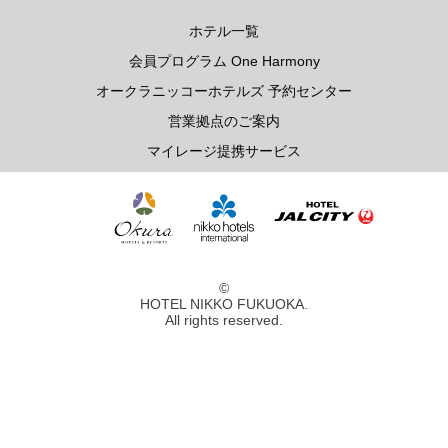
レ・セレブリテ
ホテル一覧
会員プログラム One Harmony
お席のご予約
オークラニッコーホテルズ 予約センター
営業拠点のご案内
TEL 092-482-1163
マイレージ提携サービス
2F 中国料理
鴻臚
©
HOTEL NIKKO FUKUOKA.
All rights reserved.
お席のご予約
TEL 092-482-1164