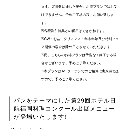
ます。定員数に達した場合、お得プランではお受
けできません。予めご了承の程、お願い致しま
1F
す。
ティー＆カクテルラウンジ
※各種割引特典との併用はできかねます。
※GW・お盆・クリスマス・年末年始及び特別フェ
ア開催の場合は除外日とさせていただきます。
お席のご予約
※尚、こちらのお得プランは予告なく終了する場
TEL 092-482-1167
合がございます。予めご了承ください。
※本プランはJALクーポンでのご精算は出来兼ねま
すので、予めご了承ください。
1F メインバー
夜間飛行
パンをテーマにした第29回ホテル日
航福岡料理コンクール出展メニュー
が登場いたします!
お席のご予約