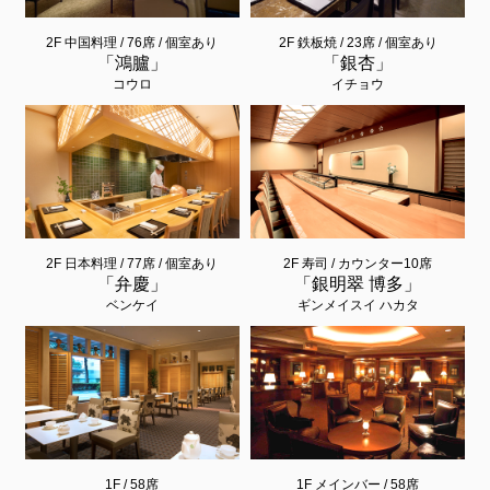
2F 中国料理 / 76席 / 個室あり
2F 鉄板焼 / 23席 / 個室あり
「鴻臚」
「銀杏」
コウロ
イチョウ
2F 日本料理 / 77席 / 個室あり
2F 寿司 / カウンター10席
「弁慶」
「銀明翠 博多」
ベンケイ
ギンメイスイ ハカタ
1F / 58席
1F メインバー / 58席