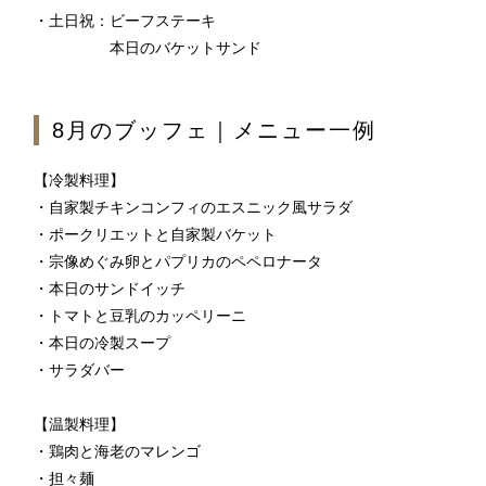
・土日祝：ビーフステーキ
レストラン全般に関する
本日のバケットサンド
お問合せはこちら
TEL 092-482-1111
8月のブッフェ｜メニュー一例
【冷製料理】
・自家製チキンコンフィのエスニック風サラダ
・ポークリエットと自家製バケット
・宗像めぐみ卵とパプリカのペペロナータ
・本日のサンドイッチ
・トマトと豆乳のカッペリーニ
・本日の冷製スープ
・サラダバー
【温製料理】
・鶏肉と海老のマレンゴ
・担々麺