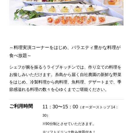
レ・セレブリテ
お席のご予約
TEL 092-482-1163
～料理実演コーナーをはじめ、バラエティ豊かな料理が
食べ放題～
2F 中国料理
シェフが腕を振るうライブキッチンでは、作り立ての料理を
鴻臚
お愉しみいただけます。糸島から届く自社農園の新鮮な野菜
をはじめ、冷製料理から肉料理、魚料理、デザートまで、季
節感溢れる料理の数々を心ゆくまでご堪能ください。
お席のご予約
ご利用時間
11：30〜15：00
（オーダーストップ 14：
TEL 092-482-1164
30）
※90分制とさせていただきます。
※ソフトドリンク飲み放題付き！