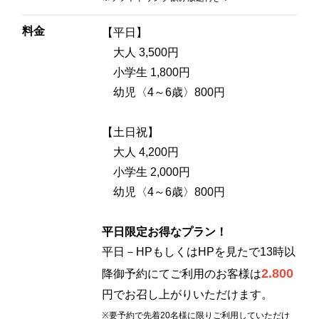
2F 鉄板焼
料金
【平日】
銀杏
大人 3,500円
小学生 1,800円
お席のご予約
幼児〈4～6歳〉800円
TEL 092-482-1166
【土日祝】
大人 4,200円
小学生 2,000円
幼児〈4～6歳〉800円
2F 日本料理
弁慶
平日限定お得なプラン！
平日－HPもしくはHPを見たで13時以
お席のご予約
2.800
降御予約にてご利用のお客様は
円でお召し上がりいただけます。
TEL 092-482-1165
※要予約で先着20名様に限りご利用していただけ