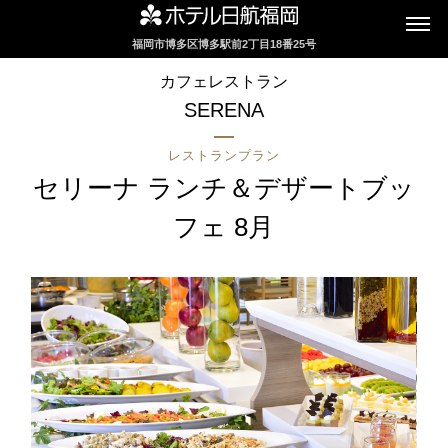
福岡市博多区博多駅前2丁目18番25号
インターネットにてレストランのお席の
カフェレストラン
ご予約を承っております
SERENA
レストランプラン
2F カフェレストラン
セリーナ ランチ＆デザートブッ
セリーナ
フェ 8月
お席のご予約
TEL 092-482-1161
2F テーマレストラン