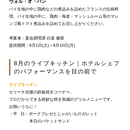
ヴォル・オ・パン
TEL 092-482-1168
パイ生地の中に鶏肉などの煮込みを詰めたフランスの伝統料
理。パイ生地の中に、鶏肉・海老・マッシュルーム等のマレ
ンゴ風トマト煮込みを詰めてお召し上がりください。
以下のレストランをご利用の場合はお問合せフォームからご
連絡頂けますようお願いします
考案者：宴会調理課 白坂 健留
提供期間：8月1日(土)～8月10日(月)
2F 寿司
銀明翠 博多
8月のライブキッチン｜ホテルシェフ
のパフォーマンスを目の前で
ご予約お問合せ
ライブキッチン
セリーナ自慢の鉄板焼きコーナー。
TEL 092-482-1174
プロだからできる絶妙な焼き加減のグリルメニューです。
お熱いうちに！
・平 日：ポークブレゼとじゃがいものガレット
個室やレストランご利用で、ご不明な点がございましたらお
本日のバケットサンド
気軽にご相談下さい。