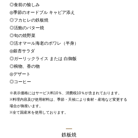
◎食前の愉しみ
TEL 092-482-1168
◎季節のオードブル キャビア添え
◎フカヒレの鉄板焼
以下のレストランをご利用の場合はお問合せフォームからご
◎活鮑のバター焼
連絡頂けますようお願いします
◎旬の焼野菜
◎活オマール海老のポワレ（半身）
◎銀杏サラダ
2F 寿司
◎ガーリックライス または 白御飯
銀明翠 博多
◎椀物、香の物
◎デザート
◎コーヒー
ご予約お問合せ
※表示価格にはサービス料10％、消費税10％が含まれております。
※料理内容及び使用材料は、季節・天候により食材・産地など変更する
TEL 092-482-1174
場合が御座います。
※全て国産米を使用しております。
個室やレストランご利用で、ご不明な点がございましたらお
気軽にご相談下さい。
鉄板焼