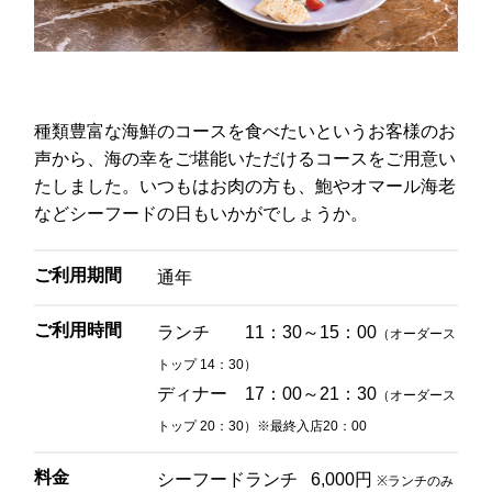
レ・セレブリテ
お席のご予約
種類豊富な海鮮のコースを食べたいというお客様のお
TEL 092-482-1163
声から、海の幸をご堪能いただけるコースをご用意い
たしました。いつもはお肉の方も、鮑やオマール海老
などシーフードの日もいかがでしょうか。
2F 中国料理
鴻臚
ご利用期間
通年
ご利用時間
ランチ 11：30～15：00
（オーダース
お席のご予約
トップ 14：30）
ディナー 17：00～21：30
（オーダース
TEL 092-482-1164
トップ 20：30）※最終入店20：00
料金
シーフードランチ 6,000円
※ランチのみ