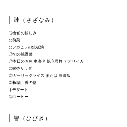
漣（さざなみ）
1F
ティー＆カクテルラウンジ
◎食前の愉しみ
◎前菜
◎フカヒレの鉄板焼
お席のご予約
◎旬の焼野菜
◎本日のお魚 車海老 帆立貝柱 アオリイカ
TEL 092-482-1167
◎銀杏サラダ
◎ガーリックライス または 白御飯
◎椀物、香の物
◎デザート
1F メインバー
◎コーヒー
夜間飛行
響（ひびき）
お席のご予約