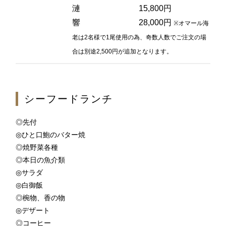
漣 15,800円
2F 鉄板焼
響 28,000円
※オマール海
銀杏
老は2名様で1尾使用の為、奇数人数でご注文の場
合は別途2,500円が追加となります。
お席のご予約
TEL 092-482-1166
シーフードランチ
◎先付
◎ひと口鮑のバター焼
2F 日本料理
◎焼野菜各種
弁慶
◎本日の魚介類
◎サラダ
◎白御飯
お席のご予約
◎椀物、香の物
◎デザート
TEL 092-482-1165
◎コーヒー