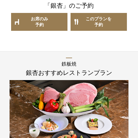
「銀杏」
のご予約
レストラン全般に関する
お問合せはこちら
お席のみ
このプランを
予約
予約
TEL 092-482-1111
鉄板焼
銀杏
おすすめレストランプラン