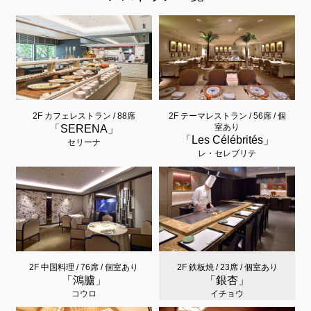
2F カフェレストラン / 88席
2F テーマレストラン / 56席 / 個
室あり
「SERENA」
「Les Célébrités」
セリーナ
レ・セレブリテ
2F 中国料理 / 76席 / 個室あり
2F 鉄板焼 / 23席 / 個室あり
「鴻臚」
「銀杏」
コウロ
イチョウ