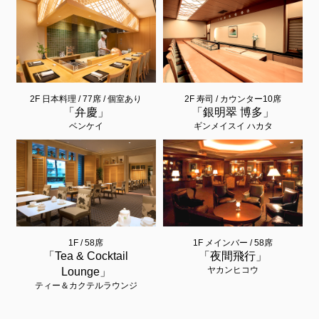
2F 日本料理 / 77席 / 個室あり
2F 寿司 / カウンター10席
「弁慶」
「銀明翠 博多」
ベンケイ
ギンメイスイ ハカタ
1F / 58席
1F メインバー / 58席
「Tea & Cocktail
「夜間飛行」
ヤカンヒコウ
Lounge」
ティー＆カクテルラウンジ