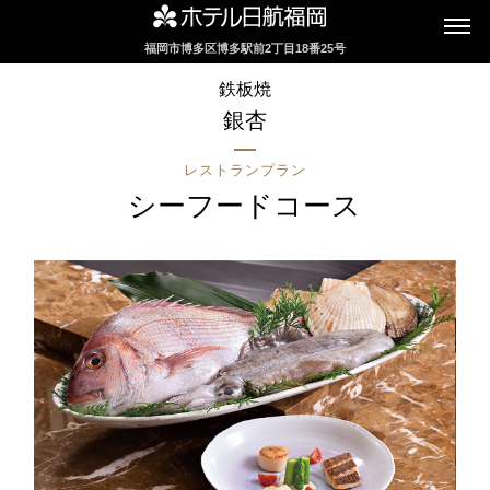
福岡市博多区博多駅前2丁目18番25号
インターネットにてレストランのお席の
鉄板焼
ご予約を承っております
銀杏
レストランプラン
2F カフェレストラン
シーフードコース
セリーナ
お席のご予約
TEL 092-482-1161
2F テーマレストラン