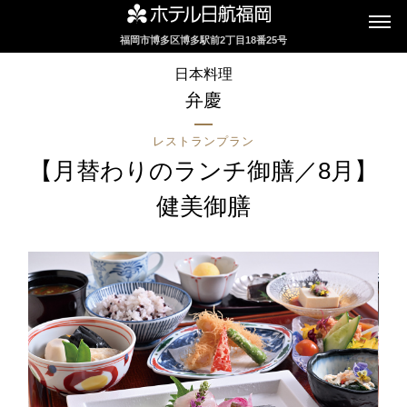
福岡市博多区博多駅前2丁目18番25号
インターネットにてレストランのお席の
日本料理
ご予約を承っております
弁慶
レストランプラン
2F カフェレストラン
【月替わりのランチ御膳／8月】
セリーナ
健美御膳
お席のご予約
TEL 092-482-1161
2F テーマレストラン