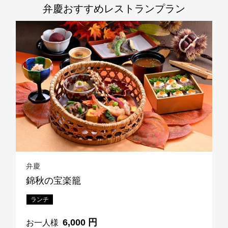
弁慶
おすすめレストランプラン
TEL 092-482-1168
以下のレストランをご利用の場合はお問合せフォームからご
連絡頂けますようお願いします
2F 寿司
銀明翠 博多
ご予約お問合せ
弁慶
TEL 092-482-1174
錦秋の宝楽籠
ランチ
個室やレストランご利用で、ご不明な点がございましたらお
気軽にご相談下さい。
6,000 円
お一人様