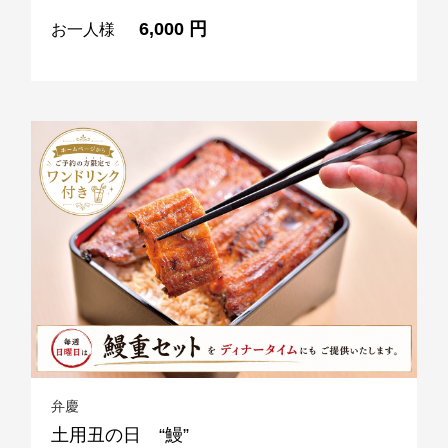
6,000 円
お一人様
弁慶
土用丑の日 “鰻”