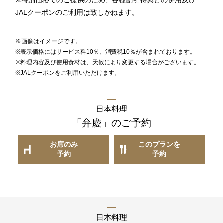
JALクーポンのご利用は致しかねます。
1F
※画像はイメージです。
ティー＆カクテルラウンジ
※表示価格にはサービス料10％、消費税10％が含まれております。
※料理内容及び使用食材は、天候により変更する場合がございます。
※JALクーポンをご利用いただけます。
お席のご予約
日本料理
TEL 092-482-1167
「弁慶」
のご予約
お席のみ
このプランを
予約
予約
1F メインバー
夜間飛行
お席のご予約
日本料理