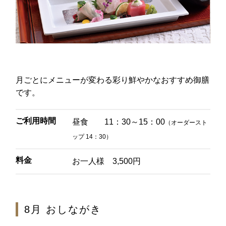
レ・セレブリテ
お席のご予約
TEL 092-482-1163
月ごとにメニューが変わる彩り鮮やかなおすすめ御膳
です。
2F 中国料理
ご利用時間
昼食 11：30～15：00
（オーダースト
鴻臚
ップ 14：30）
料金
お一人様 3,500円
お席のご予約
TEL 092-482-1164
8月 おしながき