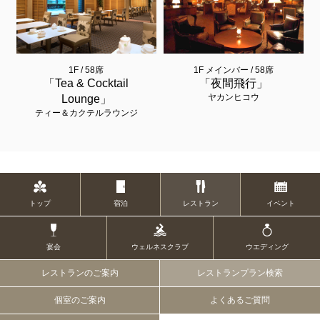
1F / 58席
1F メインバー / 58席
「Tea & Cocktail
「夜間飛行」
ヤカンヒコウ
Lounge」
ティー＆カクテルラウンジ
トップ
宿泊
レストラン
イベント
宴会
ウェルネスクラブ
ウエディング
レストランのご案内
レストランプラン検索
個室のご案内
よくあるご質問