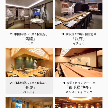
2F 中国料理 / 76席 / 個室あり
2F 鉄板焼 / 23席 / 個室あり
「鴻臚」
「銀杏」
コウロ
イチョウ
2F 日本料理 / 77席 / 個室あり
2F 寿司 / カウンター10席
「弁慶」
「銀明翠 博多」
ベンケイ
ギンメイスイ ハカタ