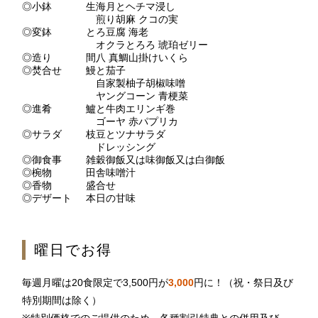
◎小鉢
生海月とヘチマ浸し
2F 鉄板焼
煎り胡麻 クコの実
◎変鉢
とろ豆腐 海老
銀杏
オクラとろろ 琥珀ゼリー
◎造り
間八 真鯛山掛けいくら
◎焚合せ
鰻と茄子
自家製柚子胡椒味噌
お席のご予約
ヤングコーン 青梗菜
◎進肴
鱸と牛肉エリンギ巻
TEL 092-482-1166
ゴーヤ 赤パプリカ
◎サラダ
枝豆とツナサラダ
ドレッシング
◎御食事
雑穀御飯又は味御飯又は白御飯
◎椀物
田舎味噌汁
◎香物
盛合せ
2F 日本料理
◎デザート
本日の甘味
弁慶
曜日でお得
お席のご予約
毎週月曜は20食限定で3,500円が
3,000
円に！（祝・祭日及び
TEL 092-482-1165
特別期間は除く）
※特別価格でのご提供のため、各種割引特典との併用及び