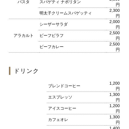
レ・セレブリテ
パスタ
スパゲティ ナポリタン
円
2,300
明太子クリームスパゲッティ
円
2,000
お席のご予約
シーザーサラダ
円
2,500
アラカルト
ビーフピラフ
TEL 092-482-1163
円
2,500
ビーフカレー
円
2F 中国料理
ドリンク
鴻臚
1,200
ブレンドコーヒー
円
お席のご予約
1,300
エスプレッソ
円
1,200
TEL 092-482-1164
アイスコーヒー
円
1,300
カフェオレ
円
1,400