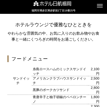
福岡市博多区博多駅前2丁目18番25号
インターネットにてレストランのお席の
ご予約を承っております
ホテルラウンジで優雅なひとときを
やわらかな雰囲気の中、お気に入りのお飲み物やお食
事と一緒にくつろぎの時間をお過ごしください。
2F カフェレストラン
セリーナ
フードメニュー
お席のご予約
糸島ロースハムのミックスサンドイ
2,100
ッチ
円
TEL 092-482-1161
サンドイッ
アメリカンクラブハウスサンドイッ
2,500
チ
チ
円
2,800
黒豚のポークカツサンド
円
青唐辛子と柚子胡椒のペペロンチー
1,800
2F テーマレストラン
ノ
円
2,300