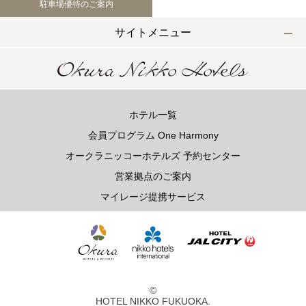
駐車場優待のご案内
TEL 092-482-1168
サイトメニュー
以下のレストランをご利用の場合はお問合せフォームからご
連絡頂けますようお願いします
ホテル一覧
2F 寿司
会員プログラム One Harmony
銀明翠 博多
オークラニッコーホテルズ 予約センター
営業拠点のご案内
ご予約お問合せ
マイレージ提携サービス
TEL 092-482-1174
個室やレストランご利用で、ご不明な点がございましたらお
©
気軽にご相談下さい。
HOTEL NIKKO FUKUOKA.