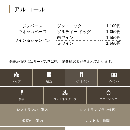
アルコール
1F
ジンベース
ジントニック
1,160円
ティー＆カクテルラウンジ
ウオッカベース
ソルティー ドッグ
1,650円
白ワイン
1,550円
ワイン＆シャンパン
赤ワイン
1,550円
お席のご予約
※表示価格にはサービス料10％、消費税10％が含まれております。
TEL 092-482-1167
トップ
宿泊
レストラン
イベント
1F メインバー
夜間飛行
宴会
ウェルネスクラブ
ウエディング
レストランのご案内
レストランプラン検索
個室のご案内
よくあるご質問
お席のご予約