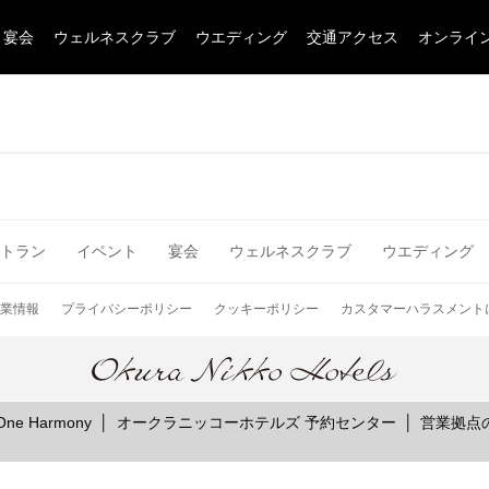
宴会
ウェルネスクラブ
ウエディング
交通アクセス
オンライ
トラン
イベント
宴会
ウェルネスクラブ
ウエディング
インターネットにてレストランのお席の
業情報
プライバシーポリシー
クッキーポリシー
カスタマーハラスメント
ご予約を承っております
e Harmony
オークラニッコーホテルズ 予約センター
営業拠点
2F カフェレスト