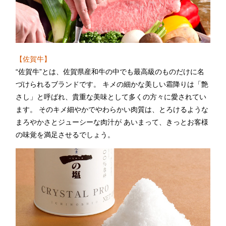
レ・セレブリテ
お席のご予約
【佐賀牛】
TEL 092-482-1163
“佐賀牛”とは、佐賀県産和牛の中でも最高級のものだけに名
づけられるブランドです。 キメの細かな美しい霜降りは「艶
さし」と呼ばれ、貴重な美味として多くの方々に愛されてい
ます。 そのキメ細やかでやわらかい肉質は、とろけるような
2F 中国料理
まろやかさとジューシーな肉汁が あいまって、きっとお客様
鴻臚
の味覚を満足させるでしょう。
お席のご予約
TEL 092-482-1164