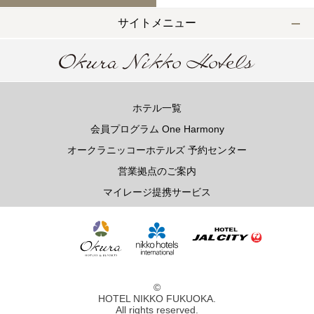
TEL 092-482-1168
サイトメニュー
以下のレストランをご利用の場合はお問合せフォームからご
連絡頂けますようお願いします
ホテル一覧
会員プログラム One Harmony
2F 寿司
銀明翠 博多
オークラニッコーホテルズ 予約センター
営業拠点のご案内
マイレージ提携サービス
ご予約お問合せ
TEL 092-482-1174
個室やレストランご利用で、ご不明な点がございましたらお
©
HOTEL NIKKO FUKUOKA.
気軽にご相談下さい。
All rights reserved.