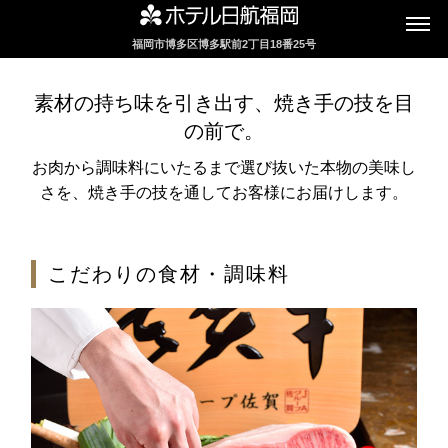
福岡市博多区博多駅前2丁目18番25号
インターネットにてレストランのお席の
ご予約を承っております
素材の持ち味を引き出す、焼き手の技を目
の前で。
お肉から調味料にいたるまで選び抜いた本物の美味し
2F カフェレストラン
さを、焼き手の技を通してお客様にお届けします。
セリーナ
こだわりの食材・調味料
お席のご予約
TEL 092-482-1161
2F テーマレストラン