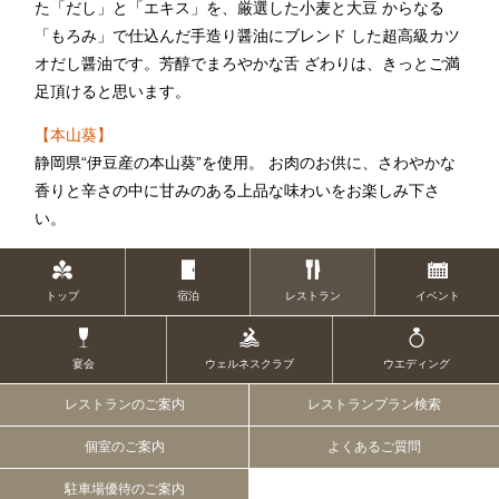
た「だし」と「エキス」を、厳選した小麦と大豆 からなる
「もろみ」で仕込んだ手造り醤油にブレンド した超高級カツ
オだし醤油です。芳醇でまろやかな舌 ざわりは、きっとご満
1F
足頂けると思います。
ティー＆カクテルラウンジ
【本山葵】
静岡県“伊豆産の本山葵”を使用。 お肉のお供に、さわやかな
香りと辛さの中に甘みのある上品な味わいをお楽しみ下さ
お席のご予約
い。
TEL 092-482-1167
トップ
宿泊
レストラン
イベント
1F メインバー
宴会
ウェルネスクラブ
ウエディング
夜間飛行
レストランのご案内
レストランプラン検索
個室のご案内
よくあるご質問
お席のご予約
駐車場優待のご案内