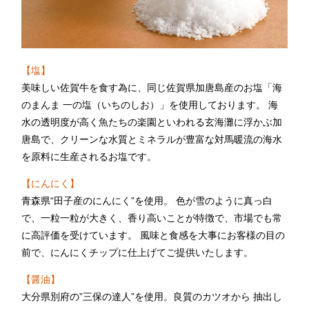
2F 鉄板焼
銀杏
【塩】
お席のご予約
美味しい佐賀牛を食す為に、同じ佐賀県加唐島産のお塩「海
のまんま 一の塩（いちのしお）」を使用しております。 海
TEL 092-482-1166
水の透明度が高く魚たちの楽園といわれる玄海灘に浮かぶ加
唐島で、クリーンな水質とミネラルが豊富な対馬暖流の海水
を原料に生産されるお塩です。
【にんにく】
2F 日本料理
青森県“田子産のにんにく”を使用。 色が雪のように真っ白
弁慶
で、一粒一粒が大きく、香り高いことが特徴で、市場でも常
に高評価を受けています。 風味と食感を大事にお客様の目の
前で、にんにくチップに仕上げてご提供いたします。
お席のご予約
【醤油】
TEL 092-482-1165
大分県別府の”三保の達人”を使用。良質のカツオから 抽出し