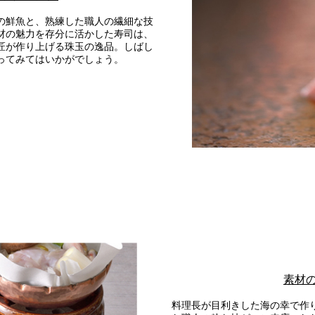
の鮮魚と、熟練した職人の繊細な技
インターネットにてレストランのお席の
材の魅力を存分に活かした寿司は、
ご予約を承っております
匠が作り上げる珠玉の逸品。しばし
ってみてはいかがでしょう。
2F カフェレスト
セリーナ
お席のご予約
素材
TEL 092-482-1161
料理長が目利きした海の幸で作