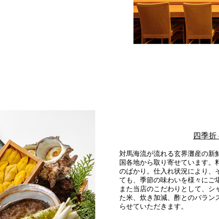
2F 中国料理
鴻臚
お席のご予約
TEL 092-482-1164
四季折
対馬海流が流れる玄界灘産の新
国各地から取り寄せています。
のばかり。仕入れ状況により、
ても、季節の味わいを様々にご
また当店のこだわりとして、シ
た米、炊き加減、酢とのバラン
2F 鉄板焼
らせていただきます。
銀杏