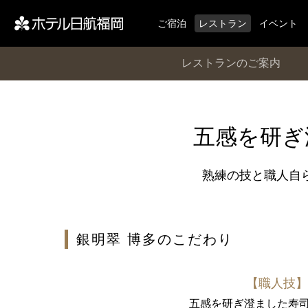
ご宿泊
レストラン
イベント
レストランのご案内
五感を研ぎ
熟練の技と職人自
銀明翠 博多のこだわり
【職人技
五感を研ぎ澄ました寿