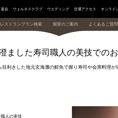
宴会
ウェルネスクラブ
ウエディング
交通アクセス
オンライ
レストランプラン検索
個室のご案内
よくあるご質問
澄ました寿司職人の美技での
ら目利きした地元玄海灘の鮮魚で握り寿司や会席料理が
】
司職人の美技