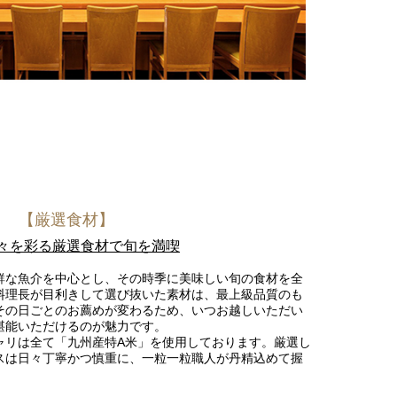
【厳選食材】
々を彩る厳選食材で旬を満喫
鮮な魚介を中心とし、その時季に美味しい旬の食材を全
料理長が目利きして選び抜いた素材は、最上級品質のも
その日ごとのお薦めが変わるため、いつお越しいただい
堪能いただけるのが魅力です。
ャリは全て「九州産特A米」を使用しております。厳選し
スは日々丁寧かつ慎重に、一粒一粒職人が丹精込めて握