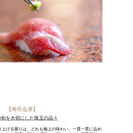
ラン
【寿司会席】
の旬を大切にした珠玉の品々
り上げる握りは、どれも極上の味わい。一貫一貫に込め