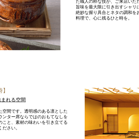
た職人の粋な技が、ご来店いた
旨味を最大限に引き出すシャリ
絶妙な握り具合とネタの調和を
料理で、心に残るひと時を。
2F テーマレスト
レ・セレブリ
お席のご予約
時】
包まれる空間
TEL 092-482-1163
た空間です。透明感のある凛とした
ウンター席ならではのおもてなしを
のこと、素材の味わいを引き立てる
ください。