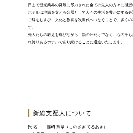
日まで観光業界の発展に尽力された全ての先人の方々に感恩
ホテルは地域を支える公器として人々の生活を豊かにする身
ご縁をむすび、文化と教養を次世代へつなぐことで、多く
す。
先人たちの教えを尊びながら、額の汗だけでなく、心の汗
れ誇りあるホテルであり続けることに邁進いたします。
新総支配人について
氏 名 篠﨑 輝章（しのざき てるあき）