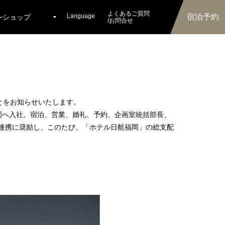
よくあるご質問
Language
宿泊予約
ンショップ
/お問合せ
ことをお知らせいたします。
岡
へ入社。宿泊、営業、婚礼、予約、企画室統括部長、
連携に奨励し、このたび、
「ホテル日航福岡」
の総支配