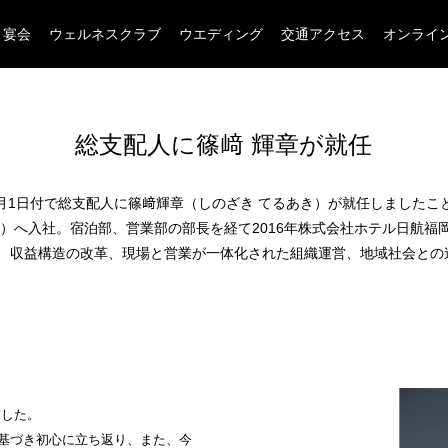
宴会
ウェルネスクラブ
ウエディング
交通アクセス
オンライ
総支配人に篠﨑 輝章が就任
月1日付で総支配人に篠﨑輝章（しのざき てるあき）が就任しました
）へ入社。宿泊部、営業部の部長を経て2016年
株式会社ホテル日航福
収益構造の改革、現場と営業が一体化された組織運営、地域社会との
インターネットにてレストランのお席の
ました。
ご予約を承っております
基づき初心に立ち返り、また、今