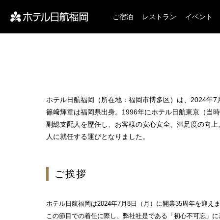
ご宿泊
レストラン
イベント
ホテル日航福岡
（所在地：福岡市博多区）は、2024年7
篠﨑輝章は福岡県出身。1996年に
ホテル日航東京
（当時
副総支配人を歴任し、お客様の安心安全、満足度の向上、
人に就任する運びとなりました。
ご挨拶
ホテル日航福岡は2024年7月8日（月）に開業35周年を迎え
この節目での着任に際し、弊社社是である「初心不可忘」に