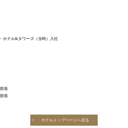
2F テーマレスト
レ・セレブリ
イ・ホテル&タワーズ（当時）入社
お席のご予約
TEL 092-482-1163
泊部長
業部長
2F 中国料理
ホテルトップページへ戻る
鴻臚