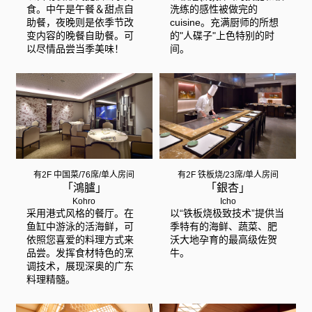
食。中午是午餐＆甜点自
洗练的感性被做完的
助餐，夜晚则是依季节改
cuisine。充满厨师的所想
变内容的晚餐自助餐。可
的"人碟子"上色特别的时
以尽情品尝当季美味！
间。
有2F 中国菜/76席/单人房间
有2F 铁板烧/23席/单人房间
「鴻臚」
「銀杏」
Kohro
Icho
采用港式风格的餐厅。在
以“铁板烧极致技术”提供当
鱼缸中游泳的活海鲜，可
季特有的海鲜、蔬菜、肥
依照您喜爱的料理方式来
沃大地孕育的最高级佐贺
品尝。发挥食材特色的烹
牛。
调技术，展现深奥的广东
料理精髓。