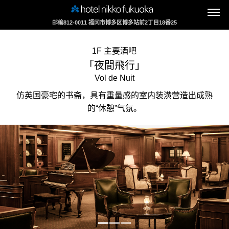
邮编812-0011 福冈市博多区博多站前2丁目18番25
1F 主要酒吧
登记入住
「夜間飛行」
Vol de Nuit
仿英国豪宅的书斋，具有重量感的室内装潢营造出成熟
退房
的“休憩”气氛。
成人
1