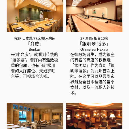
有2F 日本菜/77席/单人房间
2F 寿司/ 柜台10席
「弁慶」
「銀明翠 博多」
Benkay
Ginmeisui Hakata
来到“弁庆”，就看到传统的
在御殿场诞生，成为银座
“博多塀”。餐厅内有雅致稳
的有名的商店的铁板烧
重的包厢，也有可轻松用
「银明翠」作为寿司「银
餐的大厅座位、天妇罗吧
明翠博多」为九州首次上
台等，可视场合选择。
陆。在这里可以品尝到玄
界滩及全日本精选的当季
食材，以及一流职人的技
术。