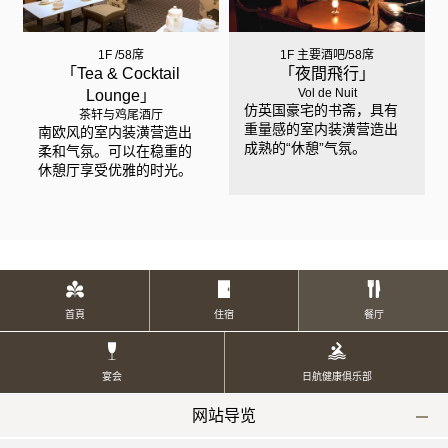
1F /58席
1F 主要酒吧/58席
「Tea & Cocktail
「夜間飛行」
Vol de Nuit
Lounge」
仿英国豪宅的书斋，具有
茶轩与鸡尾酒厅
重量感的室内装潢营造出
南欧风的室内装潢营造出
成熟的“休憩”气氛。
柔和气氛。可以在稳重的
休憩厅享受优雅的时光。
首頁
住宿
餐厅
宴会
日航健康俱乐部
网站导览